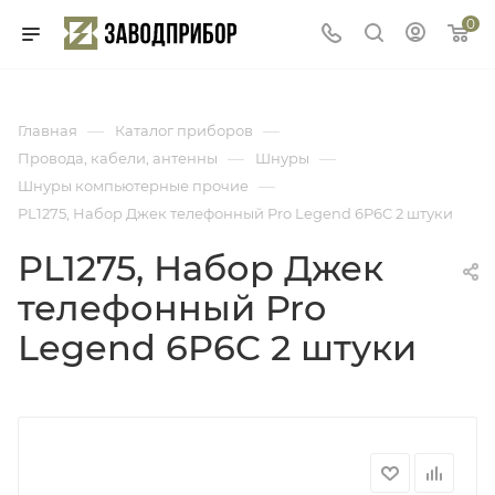
0
—
—
Главная
Каталог приборов
—
—
Провода, кабели, антенны
Шнуры
—
Шнуры компьютерные прочие
PL1275, Набор Джек телефонный Pro Legend 6P6C 2 штуки
PL1275, Набор Джек
телефонный Pro
Legend 6P6C 2 штуки