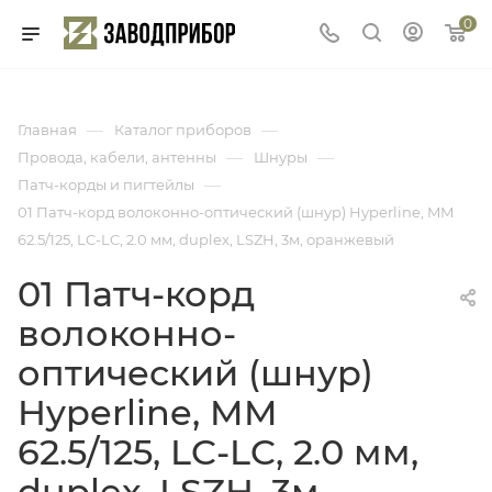
0
—
—
Главная
Каталог приборов
—
—
Провода, кабели, антенны
Шнуры
—
Патч-корды и пигтейлы
01 Патч-корд волоконно-оптический (шнур) Hyperline, MM
62.5/125, LC-LC, 2.0 мм, duplex, LSZH, 3м, оранжевый
01 Патч-корд
волоконно-
оптический (шнур)
Hyperline, MM
62.5/125, LC-LC, 2.0 мм,
duplex, LSZH, 3м,