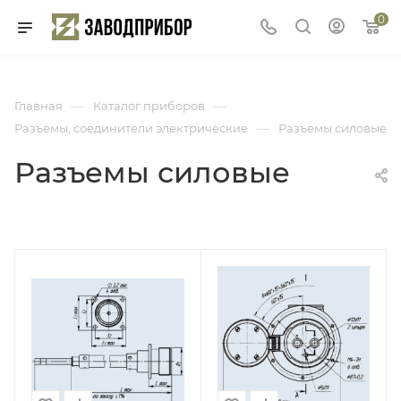
0
—
—
Главная
Каталог приборов
—
Разъёмы, соединители электрические
Разъемы силовые
Разъемы силовые