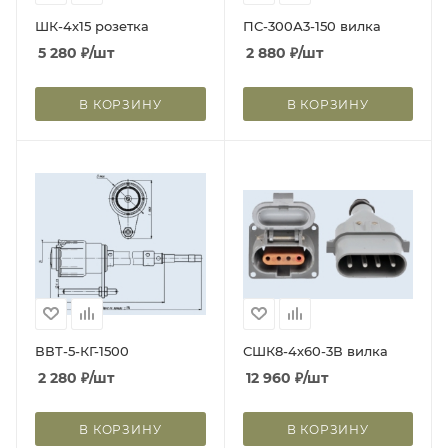
ШК-4х15 розетка
ПС-300А3-150 вилка
5 280
₽
/шт
2 880
₽
/шт
В КОРЗИНУ
В КОРЗИНУ
ВВТ-5-КГ-1500
СШК8-4х60-3В вилка
2 280
₽
/шт
12 960
₽
/шт
В КОРЗИНУ
В КОРЗИНУ