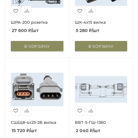
ШРА-200 розетка
ШК-4х15 вилка
27 600
₽
/шт
5 280
₽
/шт
В КОРЗИНУ
В КОРЗИНУ
СШЩ8-4х25-2В вилка
ВВТ-5-ГШ-1360
15 720
₽
/шт
2 040
₽
/шт