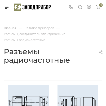
0
—
—
Главная
Каталог приборов
—
Разъёмы, соединители электрические
Разъемы радиочастотные
Разъемы
радиочастотные