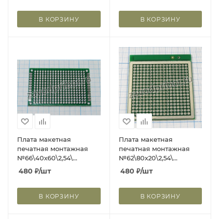
плата макетная
2x100\1x630\ZY-
В КОРЗИНУ
В КОРЗИНУ
102+J\Iron+перем
Плата макетная
Плата макетная
печатная монтажная
печатная монтажная
№66\40x60\2,54\
№62\80x20\2,54\
двухстор\40x60-2; плата
двухстор\80x20-2; плата
480
₽
/шт
480
₽
/шт
монтаж №66\40x60\2,54\
монтаж №62\80x20\2,54\
двухстор\40x60-2
двухстор\80x20-2
В КОРЗИНУ
В КОРЗИНУ