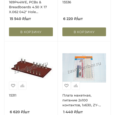
169P44WE, PCBs &
15536
Breadboards 4.50 X 17
X.062 042" Hole
Diameter
15 540
₽
/шт
6 220
₽
/шт
В КОРЗИНУ
В КОРЗИНУ
15311
Плата макетная,
питание 2x100
контактов, 1x630, ZY-
102+J, Iron+перемычки
6 620
₽
/шт
1 440
₽
/шт
алюминиевые;№8068 A