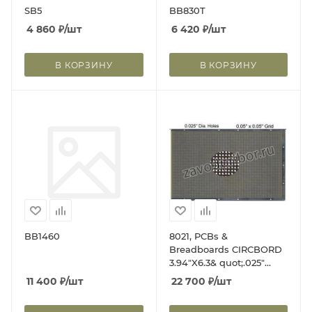
SB5
BB830T
4 860
₽
/шт
6 420
₽
/шт
В КОРЗИНУ
В КОРЗИНУ
BB1460
8021, PCBs &
Breadboards CIRCBORD
3.94"X6.3& quot;.025"
Hole Diameter
11 400
₽
/шт
22 700
₽
/шт