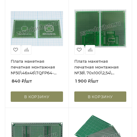
Плата макетная
Плата макетная
печатная монтажная
печатная монтажная
№50\46x46\TQFP64-
№38\ 70x100\2,54\
12x12/0,5-SQFP64-7x;
4отв\PIC16F73\; плата
840
₽
/шт
1 900
₽
/шт
плата монтаж
монтаж №38\
№50\46x46\\TQFP64-
70x100\2,54\\
12x12/0,5-SQFP64-7x
4отв\PIC16F73\
В КОРЗИНУ
В КОРЗИНУ