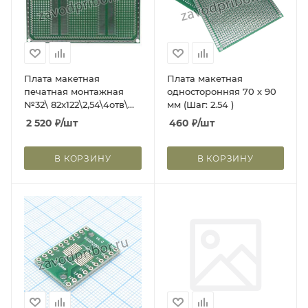
Плата макетная
Плата макетная
печатная монтажная
односторонняя 70 х 90
№32\ 82x122\2,54\4отв\
мм (Шаг: 2.54 )
SOIC-104X2\; плата
2 520
₽
/шт
460
₽
/шт
монтаж №32\
82x122\2,54\\ 4отв\SOIC-
104X2\
В КОРЗИНУ
В КОРЗИНУ