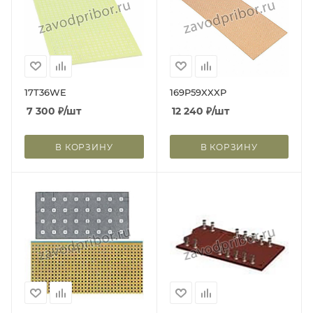
17T36WE
169P59XXXP
7 300
₽
/шт
12 240
₽
/шт
В КОРЗИНУ
В КОРЗИНУ