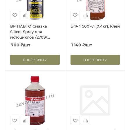
ВМПАВТО Смазка
БФ-4 500мл.(0.4кг), Клей
Silicot Spray для
мотоциклов /2709/
150мл флакон аэрозоль
700
₽
/шт
1 140
₽
/шт
В КОРЗИНУ
В КОРЗИНУ