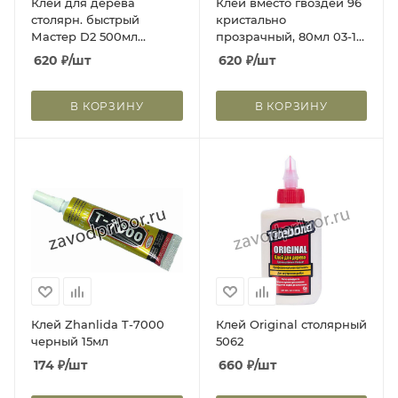
Клей для дерева
Клей вместо гвоздей 96
столярн. быстрый
кристально
Мастер D2 500мл
прозрачный, 80мл 03-1-
hk45540
0-196
620
₽
/шт
620
₽
/шт
В КОРЗИНУ
В КОРЗИНУ
Клей Zhanlida T-7000
Клей Original столярный
черный 15мл
5062
174
₽
/шт
660
₽
/шт