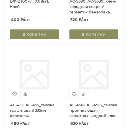
БФ-2 100мл.(0.08кг),
АС-9390, АС-9390_клей-
Клей
холодная сварка!
герметик бензобака
Total Bond, 55г\
400
₽
/шт
320
₽
/шт
В КОРЗИНУ
В КОРЗИНУ
АС-455, АС-455_смазка
АС-4516, АС-4516_смазка
графитовая! 335мл
проникающая
аэрозоль\
защитная! жидкий ключ
650мл аэрозоль\
480
₽
/шт
620
₽
/шт