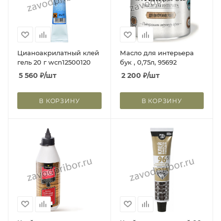
Цианоакрилатный клей
Масло для интерьера
гель 20 г wcn12500120
бук , 0,75л, 95692
5 560
₽
/шт
2 200
₽
/шт
В КОРЗИНУ
В КОРЗИНУ