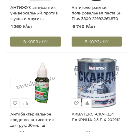
АНТИЖУК антисептик
Антиголограмная
универсальный против
полировальная паста SF
жуков и других
Plus 3800 22992.261.870
насекомых Готовый
1 260
₽
/шт
6 740
₽
/шт
состав 5л 024-5
В КОРЗИНУ
В КОРЗИНУ
Антибактериальное
АКВАТЕКС -СКАНДИ
средство, антисептик
ЛАКРИЦА 2,5 Л 4 202912
для рук, 30мл, 1шт