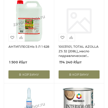
АНТИПЛЕСЕНЬ 5 Л 1 628
10031101, TOTAL AZOLLA
ZS 32 (208L)_масло
гидравлическое!
индустриальное\ISO
1 500
₽
/шт
174 240
₽
/шт
6743/4 HM, AFNOR NF E
48-603HM
В КОРЗИНУ
В КОРЗИНУ