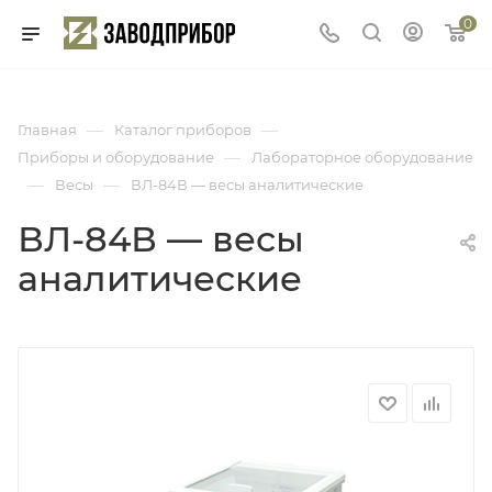
0
—
—
Главная
Каталог приборов
—
Приборы и оборудование
Лабораторное оборудование
—
—
Весы
ВЛ-84В — весы аналитические
ВЛ-84В — весы
аналитические