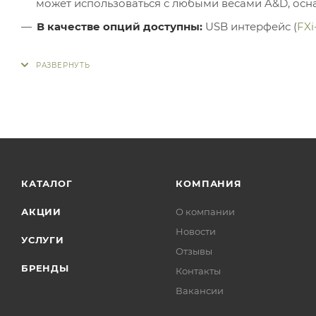
может использоваться с любыми весами A&D, ос
В качестве опций доступны:
USB интерфейс (
FXi
КАТАЛОГ
КОМПАНИЯ
АКЦИИ
О компании
Новости
УСЛУГИ
Отзывы
БРЕНДЫ
Контакты
Вакансии