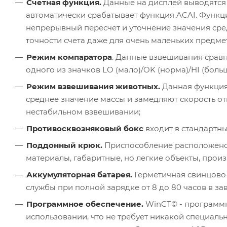
Счетная функция.
Данные на дисплей выводятся 
автоматически срабатывает функция ACAI. Функци
непрерывный пересчет и уточнение значения ср
точности счета даже для очень маленьких предме
Режим компаратора
. Данные взвешивания сравн
одного из значков LO (мало)/OK (норма)/HI (бол
Режим взвешивания животных.
Данная функция 
среднее значение массы и замедляют скорость от
нестабильном взвешивании;
Противосквозняковый бокс
входит в стандартн
Поддонный крюк.
Приспособление расположено 
материалы, габаритные, но легкие объекты, прои
Аккумуляторная батарея.
Герметичная свинцово-к
службы при полной зарядке от 8 до 80 часов в за
Программное обеспечение.
WinCT© - программн
использовании, что не требует никакой специаль