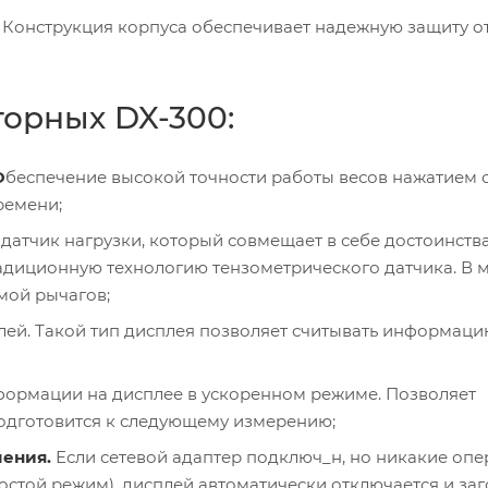
. Конструкция корпуса обеспечивает надежную защиту от
орных DX-300:
О
беспечение высокой точности работы весов нажатием 
ремени;
атчик нагрузки, который совмещает в себе достоинства
радиционную технологию тензометрического датчика. В 
мой рычагов;
ей. Такой тип дисплея позволяет считывать информаци
ормации на дисплее в ускоренном режиме. Позволяет
одготовится к следующему измерению;
ения.
Если сетевой адаптер подключ_н, но никакие опе
остой режим), дисплей автоматически отключается и заг