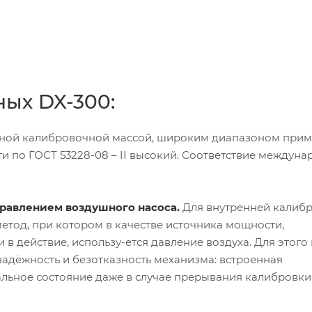
ых DX-300:
нной калибровочной массой, широким диапазоном прим
 по ГОСТ 53228-08 – II высокий. Соответствие междун
правлением воздушного насоса.
Для внутренней калиб
тод, при котором в качестве источника мощности,
 действие, использу-ется давление воздуха. Для этого
надёжность и безотказность механизма: встроенная
альное состояние даже в случае прерывания калибровки