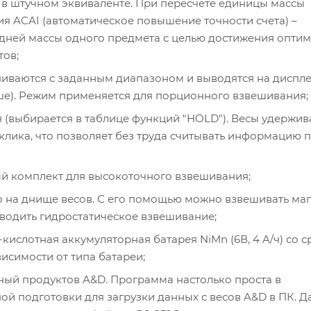
в штучном эквиваленте. При пересчете единицы массы
я ACAI (автоматическое повышение точности счета) –
едней массы одного предмета с целью достижения опти
тов;
иваются с заданным диапазоном и выводятся на диспле
ьше). Режим применяется для порционного взвешивания;
(выбирается в таблице функций "HOLD"). Весы удержив
клика, что позволяет без труда считывать информацию 
ый комплект для высокоточного взвешивания;
на днище весов. С его помощью можно взвешивать ма
зводить гидростатическое взвешивание;
ислотная аккумуляторная батарея NiMn (6В, 4 A/ч) со 
висимости от типа батареи;
ый продуктов A&D. Программа настолько проста в
ной подготовки для загрузки данных с весов A&D в ПК. 