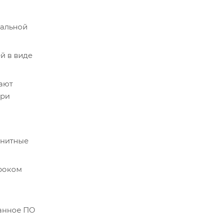
мальной
й в виде
ают
при
гнитные
сроком
Данное ПО