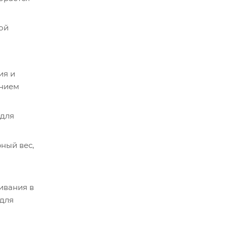
ой
ия и
ением
 для
ный вес,
ивания в
 для