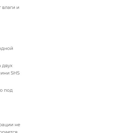
 влаги и
одной
 двух
мини SHS
ю под
рации не
орается