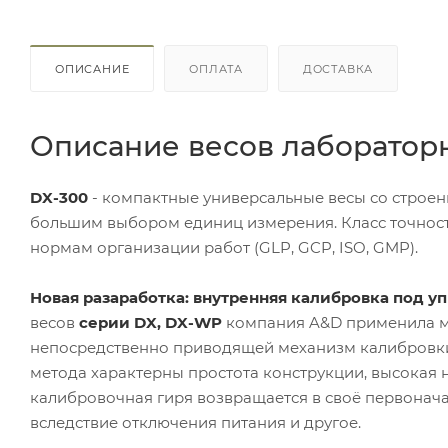
ОПИСАНИЕ
ОПЛАТА
ДОСТАВКА
Описание весов лабораторн
DX-300
- компактные универсальные весы со строе
большим выбором единиц измерения. Класс точности
нормам организации работ (GLP, GCP, ISO, GMP).
Новая разаработка: внутренняя калибровка под у
весов
серии DX, DX-WP
компания A&D применила ме
непосредственно приводящей механизм калибровки в
метода характерны простота конструкции, высокая 
калибровочная гиря возвращается в своё первонач
вследствие отключения питания и другое.