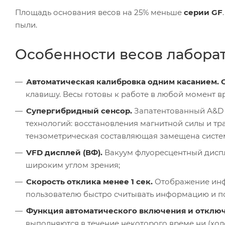
Площадь основания весов на 25% меньше
серии GF
пыли.
Особенности весов лаборат
Автоматическая калибровка одним касанием. 
клавишу. Весы готовы к работе в любой момент в
Супергибридный сенсор.
Запатентованный A&D д
технологий: восстановления магнитной силы и т
тензометрическая составляющая замещена систе
VFD дисплей (ВФ).
Вакуум флуоресцентный диспл
широким углом зрения;
Скорость отклика менее 1 сек.
Отображение инф
пользователю быстро считывать информацию и п
Функция автоматического включения и отключ
выполняются в течение некоторого време ни (хол