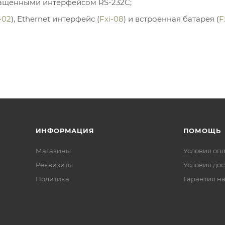
нащенными интерфейсом RS-232C;
-02
), Ethernet интерфейс (
Fxi-08
) и встроенная батарея (
F
ИНФОРМАЦИЯ
ПОМОЩЬ
Магазины
Условия оп
Реквизиты
Условия дос
Политика
Гарантия на