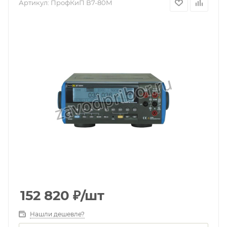
Артикул:
ПрофКиП В7-80М
152 820
₽
/шт
Нашли дешевле?