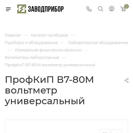
0
—
—
Главная
Каталог приборов
—
Приборы и оборудование
Лабораторное оборудование
—
—
Измерение физических величин
—
Вольтметры лабораторные
ПрофКиП В7-80М вольтметр универсальный
ПрофКиП В7-80М
вольтметр
универсальный