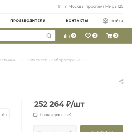
г. Москва, проспект Мира 125
ПРОИЗВОДИТЕЛИ
КОНТАКТЫ
ВОЙТИ
0
0
0
—
—
величин
Вольтметры лабораторные
252 264
₽
/шт
Нашли дешевле?