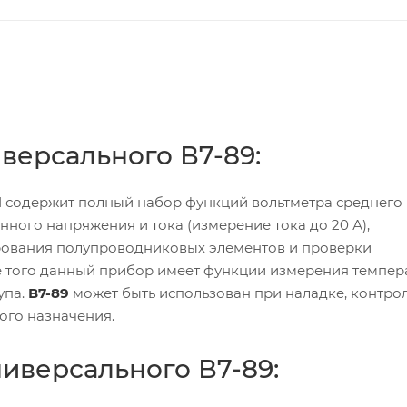
версального В7-89:
01 содержит полный набор функций вольтметра среднего 
ного напряжения и тока (измерение тока до 20 А),
ирования полупроводниковых элементов и проверки
е того данный прибор имеет функции измерения темпер
упа.
В7-89
может быть использован при наладке, контрол
ого назначения.
иверсального В7-89: