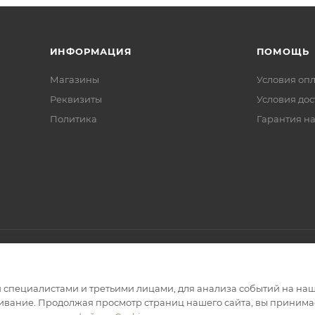
ИНФОРМАЦИЯ
ПОМОЩЬ
Магазины
Условия оп
Реквизиты
Условия дос
Политика
Гарантия на
специалистами и третьими лицами, для анализа событий на наше
ивание. Продолжая просмотр страниц нашего сайта, вы принимае