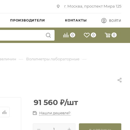
г. Москва, проспект Мира 125
ПРОИЗВОДИТЕЛИ
КОНТАКТЫ
ВОЙТИ
0
0
0
—
—
величин
Вольтметры лабораторные
91 560
₽
/шт
Нашли дешевле?