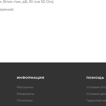
Впик-пик, дБ, Вт (на 50 Ом);
ерений;
ИНФОРМАЦИЯ
ПОМОЩЬ
Магазины
Условия оп
Реквизиты
Условия дос
Политика
Гарантия на