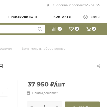
г. Москва, проспект Мира 125
ПРОИЗВОДИТЕЛИ
КОНТАКТЫ
ВОЙТИ
0
0
0
—
—
величин
Вольтметры лабораторные
я
37 950
₽
/шт
Нашли дешевле?