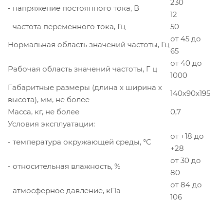
230
- напряжение постоянного тока, В
12
- частота переменного тока, Гц
50
от 45 до
Нормальная область значений частоты, Гц
65
от 40 до
Рабочая область значений частоты, Г ц
1000
Габаритные размеры (длина х ширина х
140x90x195
высота), мм, не более
Масса, кг, не более
0,7
Условия эксплуатации:
от +18 до
- температура окружающей среды, °С
+28
от 30 до
- относительная влажность, %
80
от 84 до
- атмосферное давление, кПа
106