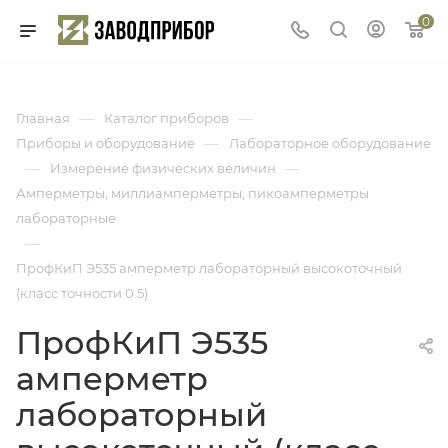
0
—
—
Главная
Каталог приборов
—
Приборы и оборудование
Лабораторное оборудование
—
—
Измерение физических величин
Амперметры, миллиамперметры, пикоамперметры
лабораторные
—
ПрофКиП Э535 амперметр лабораторный высокоточный
(класс точности 0.5)
ПрофКиП Э535
амперметр
лабораторный