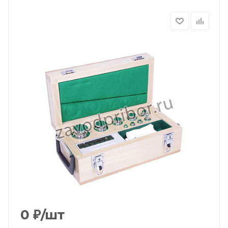
0
₽
/шт