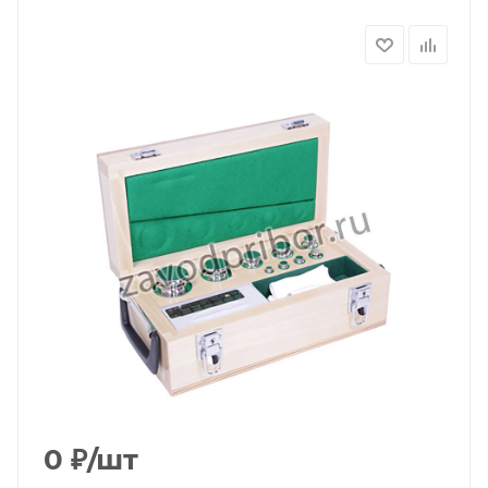
0
₽
/шт