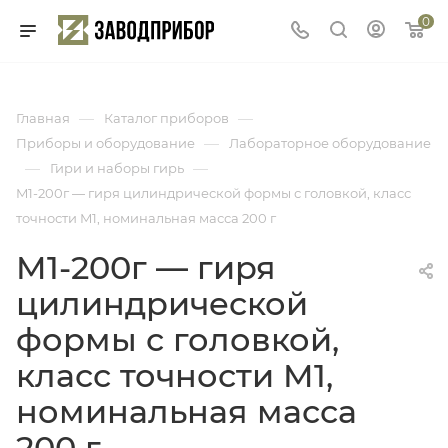
0
—
—
Главная
Каталог приборов
—
Приборы и оборудование
Лабораторное оборудование
—
—
Гири и наборы гирь
M1-200г — гиря цилиндрической формы с головкой, класс
точности M1, номинальная масса 200 г
M1-200г — гиря
цилиндрической
формы с головкой,
класс точности M1,
номинальная масса
200 г