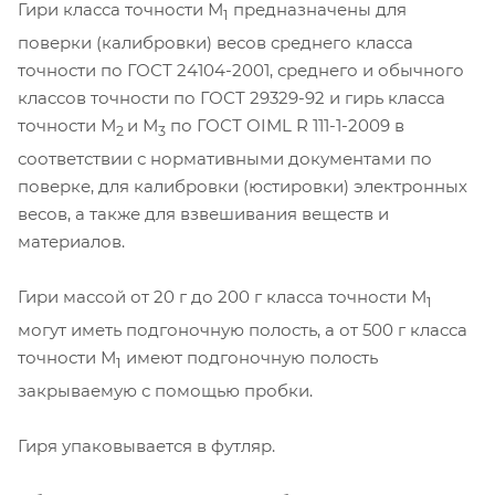
Гири класса точности М
предназначены для
1
поверки (калибровки) весов среднего класса
точности по ГОСТ 24104-2001, среднего и обычного
классов точности по ГОСТ 29329-92 и гирь класса
точности М
и М
по ГОСТ OIML R 111-1-2009 в
2
3
соответствии с нормативными документами по
поверке, для калибровки (юстировки) электронных
весов, а также для взвешивания веществ и
материалов.
Гири массой от 20 г до 200 г класса точности М
1
могут иметь подгоночную полость, а от 500 г класса
точности М
имеют подгоночную полость
1
закрываемую с помощью пробки.
Гиря упаковывается в футляр.