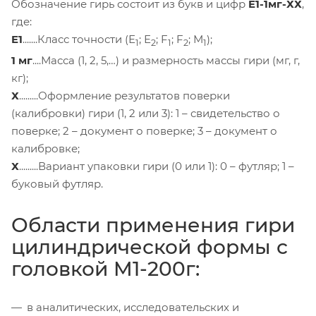
Обозначение гирь состоит из букв и цифр
E1-1мг-ХХ
,
где:
E1
.......Класс точности (Е
; Е
; F
; F
; М
);
1
2
1
2
1
1 мг
....Масса (1, 2, 5,…) и размерность массы гири (мг, г,
кг);
Х
.........Оформление результатов поверки
(калибровки) гири (1, 2 или 3): 1 – свидетельство о
поверке; 2 – документ о поверке; 3 – документ о
калибровке;
Х
.........Вариант упаковки гири (0 или 1): 0 – футляр; 1 –
буковый футляр.
Области применения гири
цилиндрической формы с
головкой M1-200г:
в аналитических, исследовательских и