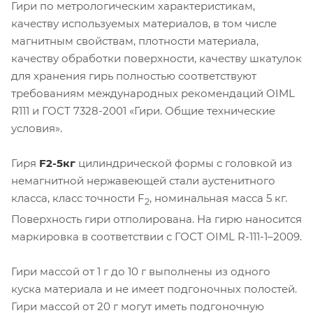
Гири по метрологическим характеристикам,
качеству используемых материалов, в том числе
магнитным свойствам, плотности материала,
качеству обработки поверхности, качеству шкатулок
для хранения гирь полностью соответствуют
требованиям международных рекомендаций OIML
R111 и ГОСТ 7328-2001 «Гири. Общие технические
условия».
Гиря
F2-5кг
цилиндрической формы с головкой из
немагнитной нержавеющей стали аустенитного
класса, класс точности F
, номинальная масса 5 кг.
2
Поверхность гири отполирована. На гирю наносится
маркировка в соответствии с ГОСТ ОIML R-111-1–2009.
Гири массой от 1 г до 10 г выполнены из одного
куска материала и не имеет подгоночных полостей.
Гири массой от 20 г могут иметь подгоночную