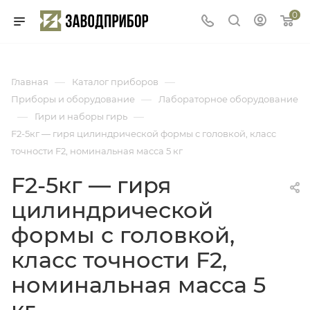
0
—
—
Главная
Каталог приборов
—
Приборы и оборудование
Лабораторное оборудование
—
—
Гири и наборы гирь
F2-5кг — гиря цилиндрической формы с головкой, класс
точности F2, номинальная масса 5 кг
F2-5кг — гиря
цилиндрической
формы с головкой,
класс точности F2,
номинальная масса 5
кг