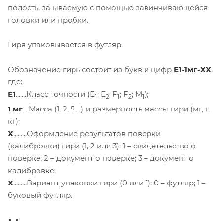
полость, за ываемую с помощью завинчивающейся
головки или пробки.
Гиря упаковывается в футляр.
Обозначение гирь состоит из букв и цифр
E1-1мг-ХХ
,
где:
E1
.......Класс точности (Е
; Е
; F
; F
; М
);
1
2
1
2
1
1 мг
....Масса (1, 2, 5,…) и размерность массы гири (мг, г,
кг);
Х
.........Оформление результатов поверки
(калибровки) гири (1, 2 или 3): 1 – свидетельство о
поверке; 2 – документ о поверке; 3 – документ о
калибровке;
Х
.........Вариант упаковки гири (0 или 1): 0 – футляр; 1 –
буковый футляр.