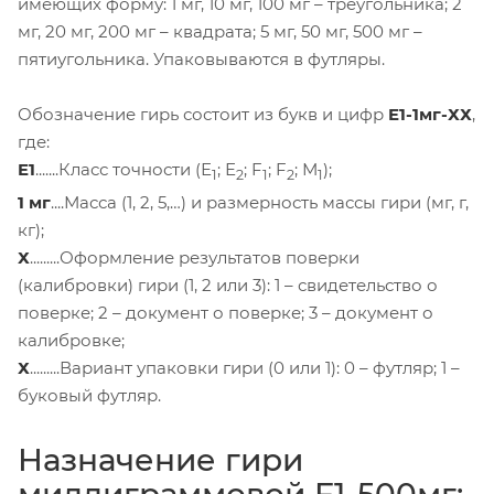
имеющих форму: 1 мг, 10 мг, 100 мг – треугольника; 2
мг, 20 мг, 200 мг – квадрата; 5 мг, 50 мг, 500 мг –
пятиугольника. Упаковываются в футляры.
Обозначение гирь состоит из букв и цифр
E1-1мг-ХХ
,
где:
E1
.......Класс точности (Е
; Е
; F
; F
; М
);
1
2
1
2
1
1 мг
....Масса (1, 2, 5,…) и размерность массы гири (мг, г,
кг);
Х
.........Оформление результатов поверки
(калибровки) гири (1, 2 или 3): 1 – свидетельство о
поверке; 2 – документ о поверке; 3 – документ о
калибровке;
Х
.........Вариант упаковки гири (0 или 1): 0 – футляр; 1 –
буковый футляр.
Назначение гири
миллиграммовой F1-500мг: