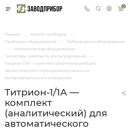
0
—
—
Главная
Каталог приборов
—
Приборы и оборудование
Лабораторное оборудование
—
—
Аналитическое оборудование
—
Титраторы, комплекты для титрирования
Титрион-1/1А — комплект (аналитический) для
автоматического потенциометрического и
амперометрического титрования
Титрион-1/1А —
комплект
(аналитический) для
автоматического