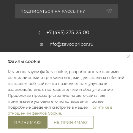
ПОДПИСАТЬСЯ НА РАССЫЛКУ
+7 (495) 275-25-00
info@zavodpribor.ru
г. Москва, проспект Мира 125
Файлы cookie
Мы используем файлы cookie, разработанные нашими
специалистами и третьими лицами, для анализа событий
2016-2026 © ЗаводПрибор - Измерительные приборы
на нашем веб-сайте, что позволяет нам улучшать
Оферта
взаимодействие с пользователями и обслуживание.
Конфиденциальность
Продолжая просмотр страниц нашего сайта, вы
принимаете условия его использования. Более
подробные сведения смотрите в нашей
Политике в
отношении файлов Cookie
.
ПРИНИМАЮ
НЕ ПРИНИМАЮ
В КОРЗИНУ