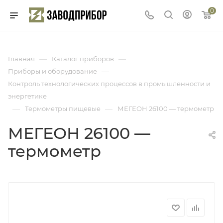
0
—
—
Главная
Каталог приборов
—
Приборы и оборудование
Контроль технологических процессов в промышленности и
энергетике
—
—
Термометры пищевые
МЕГЕОН 26100 — термометр
МЕГЕОН 26100 —
термометр