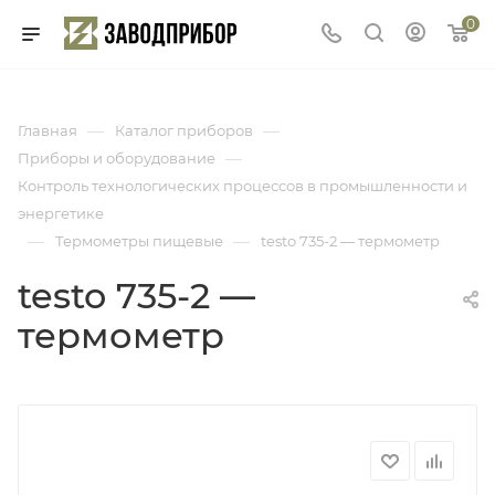
0
—
—
Главная
Каталог приборов
—
Приборы и оборудование
Контроль технологических процессов в промышленности и
энергетике
—
—
Термометры пищевые
testo 735-2 — термометр
testo 735-2 —
термометр