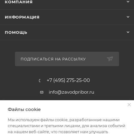
КОМПАНИЯ
ИНФОРМАЦИЯ
ПОМОЩЬ
ПОДПИСАТЬСЯ НА РАССЫЛКУ
+7 (495) 275-25-00
info@zavodpribor.ru
г. Москва, проспект Мира 125
Файлы cookie
Мы используем файлы cookie, разработанные нашими
специалистами и третьими лицами, для анализа событий
2016-2026 © ЗаводПрибор - Измерительные приборы
на нашем веб-сайте, что позволяет нам улучшать