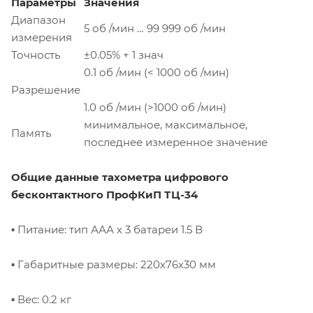
Параметры
Значения
Диапазон
5 об /мин … 99 999 об /мин
измерения
Точность
±0.05% + 1 знач
0.1 об /мин (< 1000 об /мин)
Разрешение
1.0 об /мин (>1000 об /мин)
минимальное, максимальное,
Память
последнее измеренное значение
Общие данные тахометра цифрового
бесконтактного ПрофКиП ТЦ-34
▪ Питание: тип ААА х 3 батареи 1.5 В
▪ Габаритные размеры: 220х76х30 мм
▪ Вес: 0.2 кг