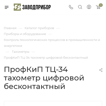
0
—
—
Главная
Каталог приборов
—
Приборы и оборудование
Контроль технологических процессов в промышленности и
энергетике
—
—
Тахометры
ПрофКиП ТЦ-34 тахометр цифровой бесконтактный
ПрофКиП ТЦ-34
тахометр цифровой
бесконтактный