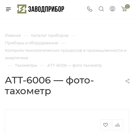
0
—
—
Главная
Каталог приборов
—
Приборы и оборудование
Контроль технологических процессов в промышленности и
энергетике
—
—
Тахометры
АТТ-6006 — фото-тахометр
АТТ-6006 — фото-
тахометр