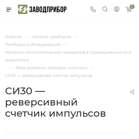
0
—
—
Главная
Каталог приборов
—
Приборы и оборудование
Контроль технологических процессов в промышленности и
энергетике
—
—
Реле времени, таймеры, счетчики
СИ30 — реверсивный счетчик импульсов
СИ30 —
реверсивный
счетчик импульсов