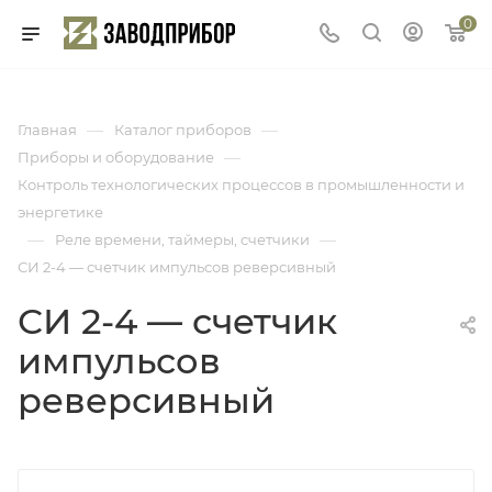
0
—
—
Главная
Каталог приборов
—
Приборы и оборудование
Контроль технологических процессов в промышленности и
энергетике
—
—
Реле времени, таймеры, счетчики
СИ 2-4 — счетчик импульсов реверсивный
СИ 2-4 — счетчик
импульсов
реверсивный