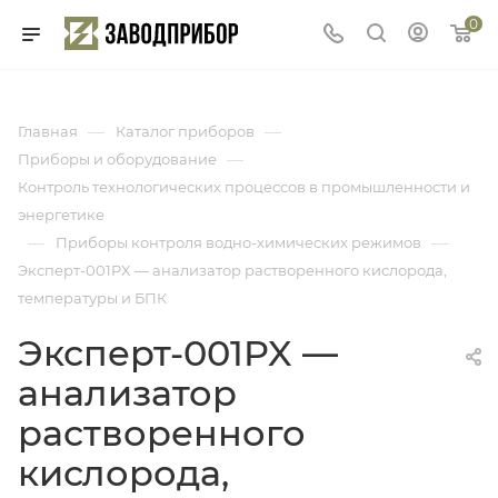
0
—
—
Главная
Каталог приборов
—
Приборы и оборудование
Контроль технологических процессов в промышленности и
энергетике
—
—
Приборы контроля водно-химических режимов
Эксперт-001PX — анализатор растворенного кислорода,
температуры и БПК
Эксперт-001PX —
анализатор
растворенного
кислорода,