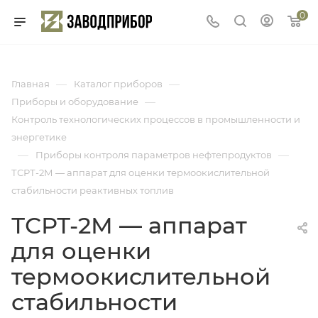
0
—
—
Главная
Каталог приборов
—
Приборы и оборудование
Контроль технологических процессов в промышленности и
энергетике
—
—
Приборы контроля параметров нефтепродуктов
ТСРТ-2М — аппарат для оценки термоокислительной
стабильности реактивных топлив
ТСРТ-2М — аппарат
для оценки
термоокислительной
стабильности