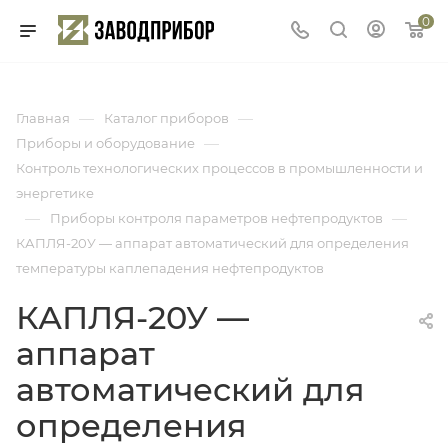
0
—
—
Главная
Каталог приборов
—
Приборы и оборудование
Контроль технологических процессов в промышленности и
энергетике
—
—
Приборы контроля параметров нефтепродуктов
КАПЛЯ-20У — аппарат автоматический для определения
температуры каплепадения нефтепродуктов
КАПЛЯ-20У —
аппарат
автоматический для
определения