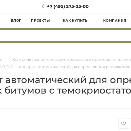
+7 (495) 275-25-00
БЛОГ
ПРОЕКТЫ
КАК КУПИТЬ
КОМПАНИЯ
—
е
Контроль технологических процессов в промышленности и
100 ТКС — аппарат автоматический для определения растяжимос
т автоматический для оп
 битумов с темокриостат