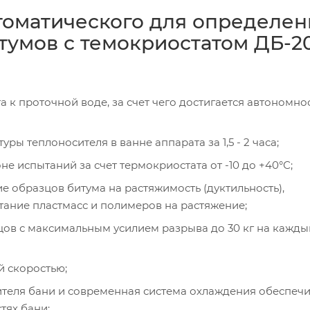
томатического для определен
умов с темокриостатом ДБ-20
 к проточной воде, за счет чего достигается автономно
 теплоносителя в ванне аппарата за 1,5 - 2 часа;
е испытаний за счет термокриостата от -10 до +40°С;
 образцов битума на растяжимость (дуктильность),
тание пластмасс и полимеров на растяжение;
зцов с максимальным усилием разрыва до 30 кг на кажды
й скоростью;
теля бани и современная система охлаждения обеспеч
тях бани;