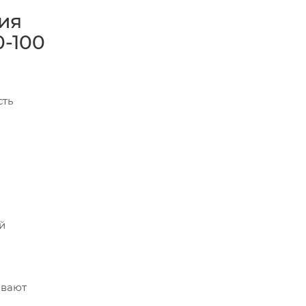
ия
-100
сть
й
ивают