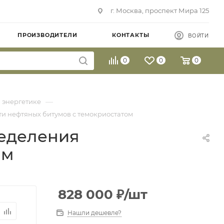
г. Москва, проспект Мира 125
ПРОИЗВОДИТЕЛИ
КОНТАКТЫ
ВОЙТИ
0
0
0
—
 энергетике
ти нефтяных битумов с темокриостатом
ределения
ом
828 000
₽
/шт
Нашли дешевле?