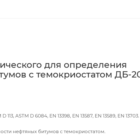
тического для определения
умов с темокриостатом ДБ-20
D 113, ASTM D 6084, EN 13398, EN 13587, EN 13589, EN 13703.
ости нефтяных битумов с темокриостатом.