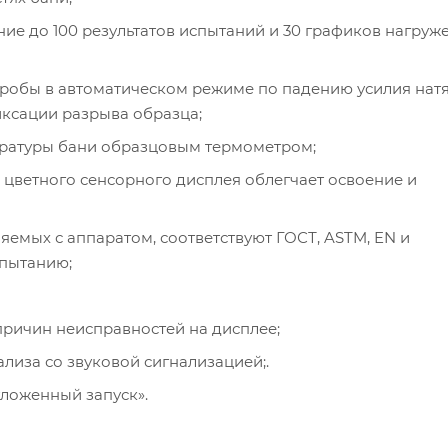
ие до 100 результатов испытаний и 30 графиков нагруж
робы в автоматическом режиме по падению усилия нат
ксации разрыва образца;
ературы бани образцовым термометром;
 цветного сенсорного дисплея облегчает освоение и
емых с аппаратом, соответствуют ГОСТ, ASTM, EN и
спытанию;
ричин неисправностей на дисплее;
лиза со звуковой сигнализацией;.
тложенный запуск».