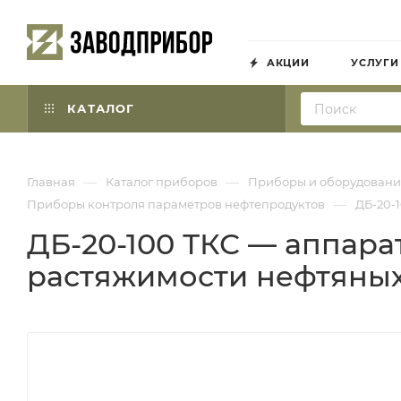
АКЦИИ
УСЛУГИ
КАТАЛОГ
—
—
Главная
Каталог приборов
Приборы и оборудовани
—
Приборы контроля параметров нефтепродуктов
ДБ-20-
ДБ-20-100 ТКС — аппара
растяжимости нефтяных