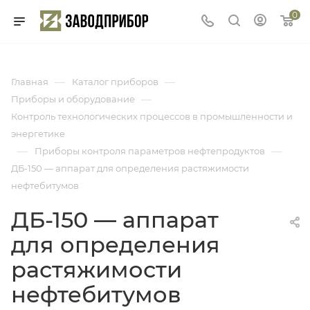
0
—
—
Главная
Каталог приборов
—
Приборы и оборудование
Контроль технологических процессов в промышленности и
энергетике
—
—
Приборы контроля параметров нефтепродуктов
ДБ-150 — аппарат для определения растяжимости
нефтебитумов
ДБ-150 — аппарат
для определения
растяжимости
нефтебитумов