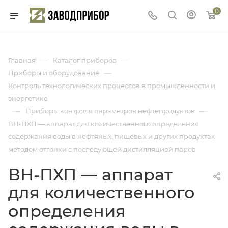
0
—
—
Главная
Каталог приборов
—
Приборы и оборудование
Контроль технологических процессов в промышленности и
энергетике
—
—
Приборы контроля параметров нефтепродуктов
ВН-ПХП — аппарат для количественного определения
содержания воды в нефтяных, пищевых и других продуктах
методом отгонки с последующей дистилляцией паров
ВН-ПХП — аппарат
для количественного
определения