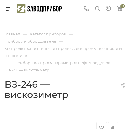
0
—
—
Главная
Каталог приборов
—
Приборы и оборудование
Контроль технологических процессов в промышленности и
энергетике
—
—
Приборы контроля параметров нефтепродуктов
ВЗ-246 — вискозиметр
ВЗ-246 —
вискозиметр