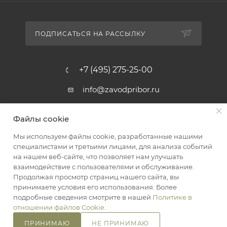
ПОДПИСАТЬСЯ НА РАССЫЛКУ
+7 (495) 275-25-00
info@zavodpribor.ru
г. Москва, проспект Мира 125
Файлы cookie
Мы используем файлы cookie, разработанные нашими
специалистами и третьими лицами, для анализа событий
2016-2026 © ЗаводПрибор - Измерительные приборы
на нашем веб-сайте, что позволяет нам улучшать
Оферта
взаимодействие с пользователями и обслуживание.
Конфиденциальность
Продолжая просмотр страниц нашего сайта, вы
принимаете условия его использования. Более
подробные сведения смотрите в нашей
Политике в
отношении файлов Cookie
.
ПРИНИМАЮ
НЕ ПРИНИМАЮ