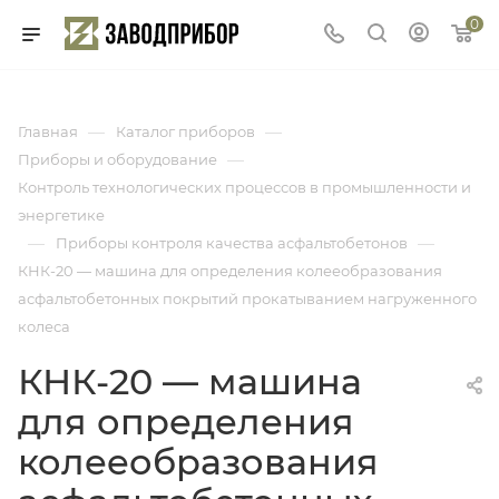
0
—
—
Главная
Каталог приборов
—
Приборы и оборудование
Контроль технологических процессов в промышленности и
энергетике
—
—
Приборы контроля качества асфальтобетонов
КНК-20 — машина для определения колееобразования
асфальтобетонных покрытий прокатыванием нагруженного
колеса
КНК-20 — машина
для определения
колееобразования