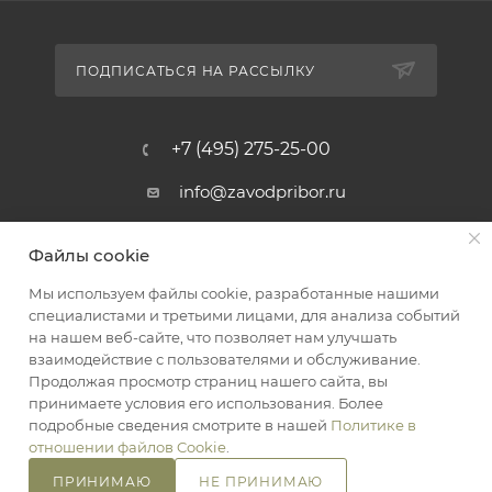
ПОДПИСАТЬСЯ НА РАССЫЛКУ
+7 (495) 275-25-00
info@zavodpribor.ru
г. Москва, проспект Мира 125
Файлы cookie
Мы используем файлы cookie, разработанные нашими
специалистами и третьими лицами, для анализа событий
2016-2026 © ЗаводПрибор - Измерительные приборы
на нашем веб-сайте, что позволяет нам улучшать
Оферта
взаимодействие с пользователями и обслуживание.
Конфиденциальность
Продолжая просмотр страниц нашего сайта, вы
принимаете условия его использования. Более
подробные сведения смотрите в нашей
Политике в
отношении файлов Cookie
.
ПРИНИМАЮ
НЕ ПРИНИМАЮ