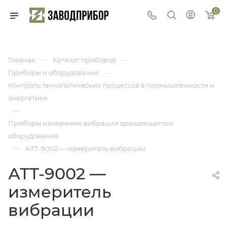
0
—
—
Главная
Каталог приборов
—
Приборы и оборудование
Контроль технологических процессов в промышленности и
энергетике
—
Приборы измерения вибрации вращающегося
оборудования
—
АТТ-9002 — измеритель вибрации
АТТ-9002 —
измеритель
вибрации