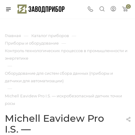
0
—
—
Главная
Каталог приборов
—
Приборы и оборудование
Контроль технологических процессов в промышленности и
энергетике
—
Оборудование для систем сбора данных (приборы и
датчики для автоматизации)
—
Michell Eavidew Pro I.S. — искробезопасный датчик точки
росы
Michell Eavidew Pro
I.S. —