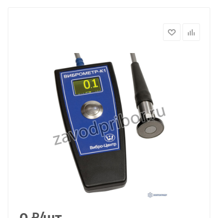
0
₽
/шт