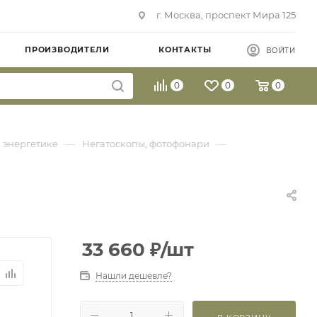
г. Москва, проспект Мира 125
ПРОИЗВОДИТЕЛИ
КОНТАКТЫ
ВОЙТИ
0
0
0
—
—
 энергетике
Негатоскопы, фотофонари
33 660
₽
/шт
Нашли дешевле?