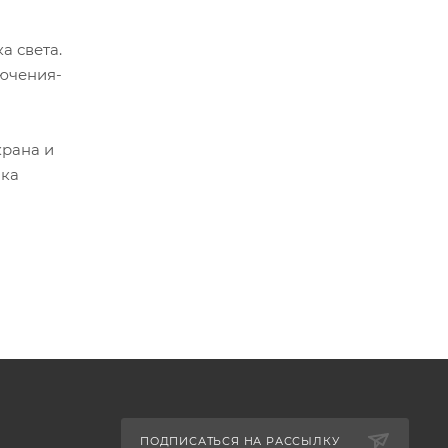
а света.
лючения-
крана и
мка
ПОДПИСАТЬСЯ НА РАССЫЛКУ