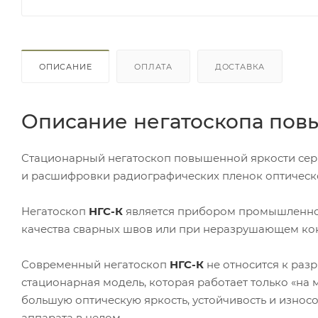
ОПИСАНИЕ
ОПЛАТА
ДОСТАВКА
Описание негатоскопа пов
Стационарный негатоскоп повышенной яркости се
и расшифровки радиографических пленок оптическо
Негатоскоп
НГС-К
является прибором промышленног
качества сварных швов или при неразрушающем кон
Современный негатоскоп
НГС-К
не относится к раз
стационарная модель, которая работает только «на 
большую оптическую яркость, устойчивость и износос
аппарата в целом.