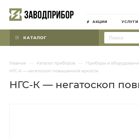
АКЦИИ
УСЛУГИ
КАТАЛОГ
—
—
Главная
Каталог приборов
Приборы и оборудовани
НГС-К — негатоскоп повышенной яркости
НГС-К — негатоскоп по