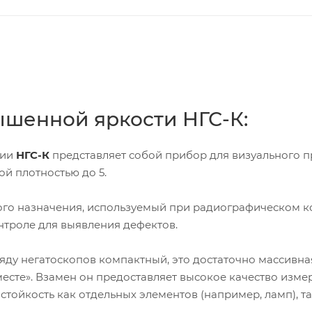
ышенной яркости НГС-К:
рии
НГС-К
представляет собой прибор для визуального 
й плотностью до 5.
о назначения, используемый при радиографическом к
троле для выявления дефектов.
ряду негатоскопов компактный, это достаточно массивна
месте». Взамен он предоставляет высокое качество изме
тойкость как отдельных элементов (например, ламп), та