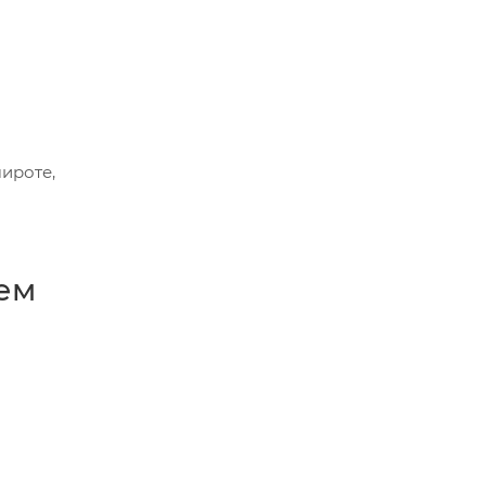
ироте,
ем