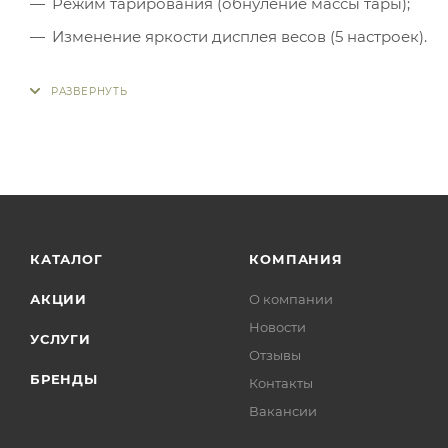
Режим тарирования (обнуление массы тары);
Изменение яркости дисплея весов (5 настроек).
КАТАЛОГ
КОМПАНИЯ
АКЦИИ
О компании
Новости
УСЛУГИ
Отзывы
БРЕНДЫ
Контакты
Вакансии