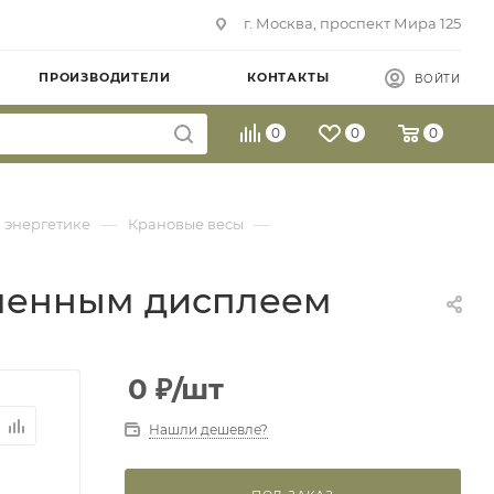
г. Москва, проспект Мира 125
ПРОИЗВОДИТЕЛИ
КОНТАКТЫ
ВОЙТИ
0
0
0
—
—
 энергетике
Крановые весы
удаленным дисплеем
0
₽
/шт
Нашли дешевле?