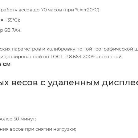
боту весов до 70 часов (при °t = +20°C);
= +35°C);
р 6В 7Ач.
ских параметров и калибровку по той географической ш
лицензированной по ГОСТ Р 8.663-2009 эталонной
и СМ
.
х весов с удаленным диспле
олее 50 минут;
ия весов при снятии нагрузки;