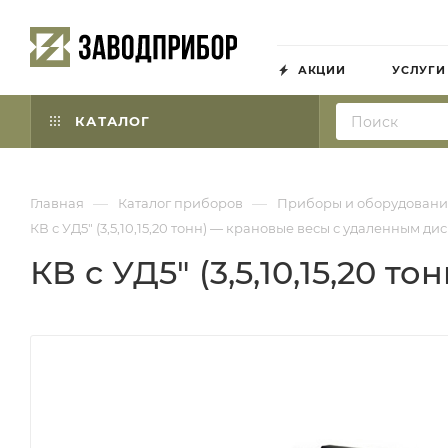
АКЦИИ
УСЛУГИ
КАТАЛОГ
—
—
Главная
Каталог приборов
Приборы и оборудовани
КВ с УД5" (3,5,10,15,20 тонн) — крановые весы с удаленным д
КВ с УД5" (3,5,10,15,20