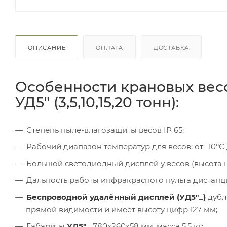
ОПИСАНИЕ
ОПЛАТА
ДОСТАВКА
Особенности крановых вес
УД5" (3,5,10,15,20 тонн):
Степень пыле-влагозащиты весов IP 65;
Рабочий диапазон температур для весов: от -10°C 
Большой светодиодный дисплей у весов (высота ц
Дальность работы инфракрасного пульта дистанц
Беспроводной удалённый дисплей (УД5"_)
дубл
прямой видимости и имеет высоту цифр 127 мм;
Габариты
УД5"_
780х260х58 мм, масса 5,5 кг;