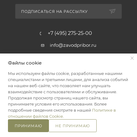
ПОДПИСАТЬСЯ НА РАССЫЛКУ
+7 (495) 275-25-00
info@zavodpribor.ru
г. Москва, проспект Мира 125
Файлы cookie
Мы используем файлы cookie, разработанные нашими
специалистами и третьими лицами, для анализа событий
2016-2026 © ЗаводПрибор - Измерительные приборы
на нашем веб-сайте, что позволяет нам улучшать
Оферта
взаимодействие с пользователями и обслуживание.
Конфиденциальность
Продолжая просмотр страниц нашего сайта, вы
принимаете условия его использования. Более
подробные сведения смотрите в нашей
Политике в
отношении файлов Cookie
.
ПРИНИМАЮ
НЕ ПРИНИМАЮ
В КОРЗИНУ