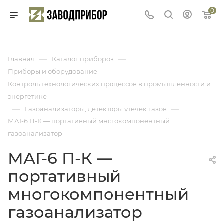
0
—
—
Главная
Каталог приборов
—
Приборы и оборудование
Контроль технологических процессов в промышленности и
энергетике
—
—
Газоанализаторы, детекторы утечек газов
МАГ-6 П-К — портативный многокомпонентный
газоанализатор
МАГ-6 П-К —
портативный
многокомпонентный
газоанализатор