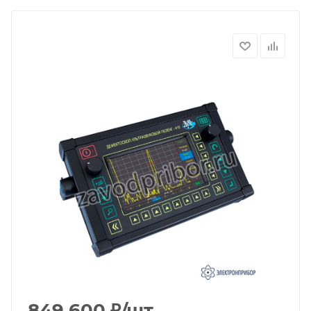
849 600
₽
/шт