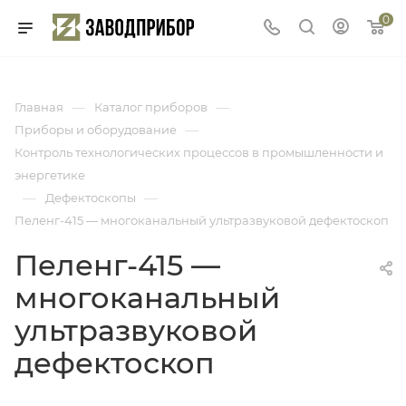
0
—
—
Главная
Каталог приборов
—
Приборы и оборудование
Контроль технологических процессов в промышленности и
энергетике
—
—
Дефектоскопы
Пеленг-415 — многоканальный ультразвуковой дефектоскоп
Пеленг-415 —
многоканальный
ультразвуковой
дефектоскоп