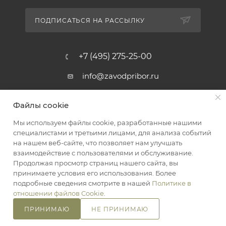
ПОДПИСАТЬСЯ НА РАССЫЛКУ
+7 (495) 275-25-00
info@zavodpribor.ru
г. Москва, проспект Мира 125
Файлы cookie
Мы используем файлы cookie, разработанные нашими
специалистами и третьими лицами, для анализа событий
2016-2026 © ЗаводПрибор - Измерительные приборы
на нашем веб-сайте, что позволяет нам улучшать
Оферта
взаимодействие с пользователями и обслуживание.
Конфиденциальность
Продолжая просмотр страниц нашего сайта, вы
принимаете условия его использования. Более
подробные сведения смотрите в нашей
Политике в
отношении файлов Cookie
.
ПРИНИМАЮ
НЕ ПРИНИМАЮ
В КОРЗИНУ