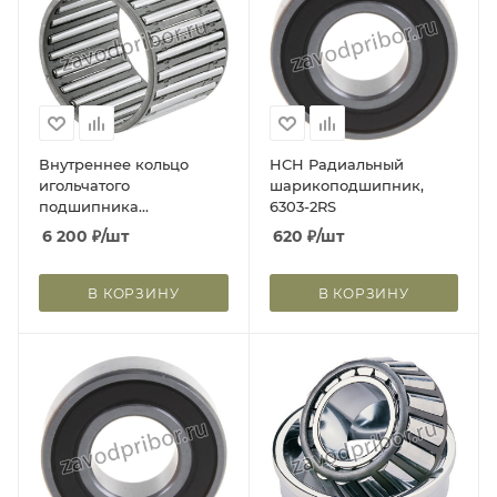
Внутреннее кольцо
HCH Радиальный
игольчатого
шарикоподшипник,
подшипника
6303-2RS
1R40X45X34
6 200
₽
/шт
620
₽
/шт
4547359252439
В КОРЗИНУ
В КОРЗИНУ