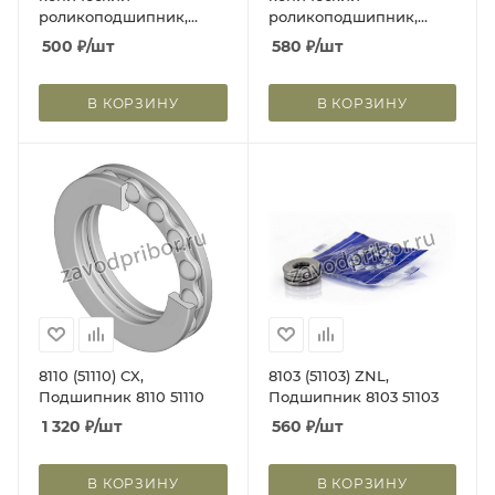
роликоподшипник,
роликоподшипник,
сепаратор из листовой
21,430x50,005x18,288
500
₽
/шт
580
₽
/шт
стали
M12649/10
21,986x45,237x16,637
LM12749/10
В КОРЗИНУ
В КОРЗИНУ
8110 (51110) CX,
8103 (51103) ZNL,
Подшипник 8110 51110
Подшипник 8103 51103
1 320
₽
/шт
560
₽
/шт
В КОРЗИНУ
В КОРЗИНУ