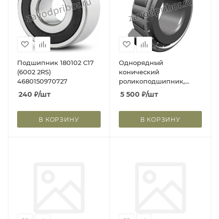
Подшипник 180102 С17
Однорядный
(6002 2RS)
конический
4680150970727
роликоподшипник,
сепаратор из листовой
240
₽
/шт
5 500
₽
/шт
стали 60x95x23 E32012J
В КОРЗИНУ
В КОРЗИНУ