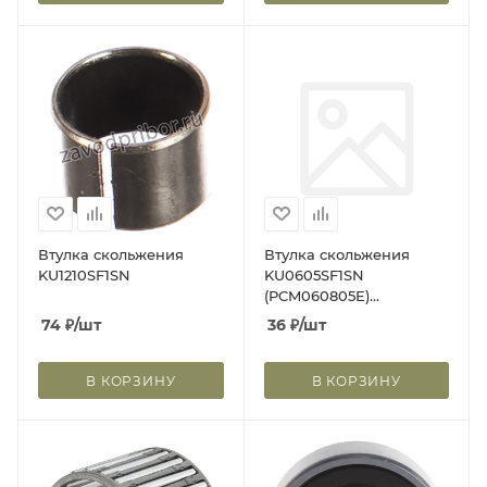
Втулка скольжения
Втулка скольжения
KU1210SF1SN
KU0605SF1SN
(PCM060805E)
KU0605SF1SN-ISKRA
74
₽
/шт
36
₽
/шт
В КОРЗИНУ
В КОРЗИНУ