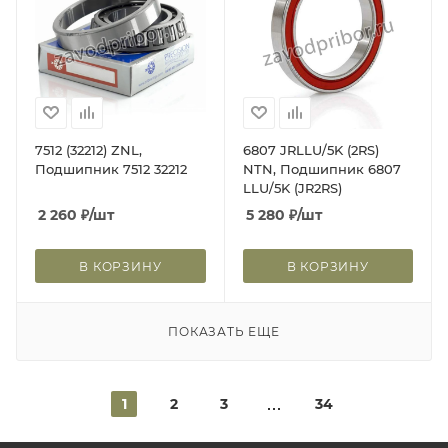
7512 (32212) ZNL,
6807 JRLLU/5K (2RS)
Подшипник 7512 32212
NTN, Подшипник 6807
LLU/5K (JR2RS)
2 260
₽
/шт
5 280
₽
/шт
В КОРЗИНУ
В КОРЗИНУ
ПОКАЗАТЬ ЕЩЕ
1
2
3
34