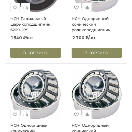
HCH Радиальный
HCH Однорядный
шарикоподшипник,
конический
6209-2RS
роликоподшипник,
сепаратор из листовой
1 540
₽
/шт
2 700
₽
/шт
стали 70x125x24 30214
В КОРЗИНУ
В КОРЗИНУ
HCH Однорядный
HCH Однорядный
конический
конический