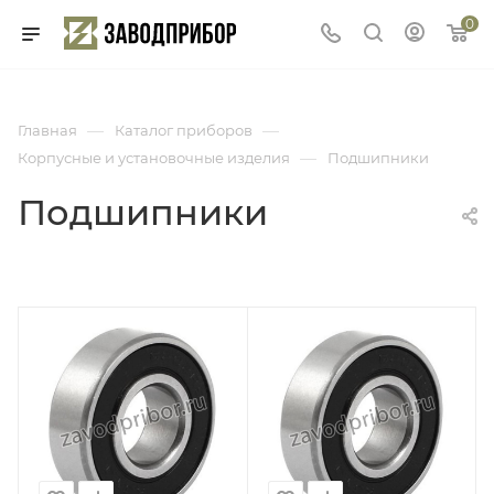
0
—
—
Главная
Каталог приборов
—
Корпусные и установочные изделия
Подшипники
Подшипники