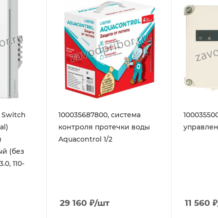
 Switch
100035687800, система
10003550
al)
контроля протечки воды
управлен
й
Aquacontrol 1/2
й (без
0, 110-
29 160
₽
/шт
11 560
₽