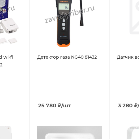
 wi-fi
Детектор газа NG40 81432
Датчик в
12
25 780
₽
/шт
3 280
₽