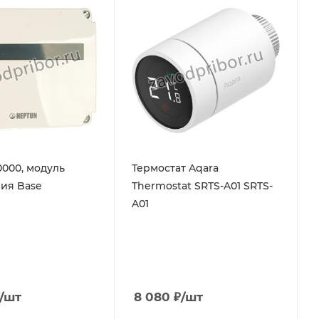
0000, модуль
Термостат Aqara
ия Base
Thermostat SRTS-A01 SRTS-
A01
/шт
8 080
₽
/шт