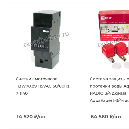
Счетчик моточасов
Система защиты о
TBW70.89 115VAC 50/60Hz
протечки воды Aq
711140
RADIO 3/4 дюйма
AquaExpert-3/4-ra
14 520
₽
/шт
64 560
₽
/шт