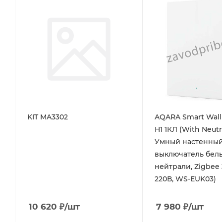
KIT MA3302
AQARA Smart Wall
H1 1КЛ (With Neutr
Умный настенны
выключатель белы
нейтрали, Zigbee 3.
220В, WS-EUK03)
10 620
₽
/шт
7 980
₽
/шт