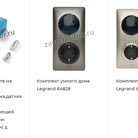
тв на
Комплект умного дома
Комплект
Legrand 64828
Legrand 
ия,датчик
жающей
ик
) д