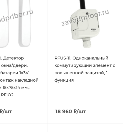
. Детектор
RFUS-11. Одноканальный
 окна/двери.
коммутирующий элемент с
 батареи 1х3V
повышенной защитой, 1
монтаж накладной
функция
и 15х75х14 мм.;
 RFIO2.
₽
/шт
18 960
₽
/шт