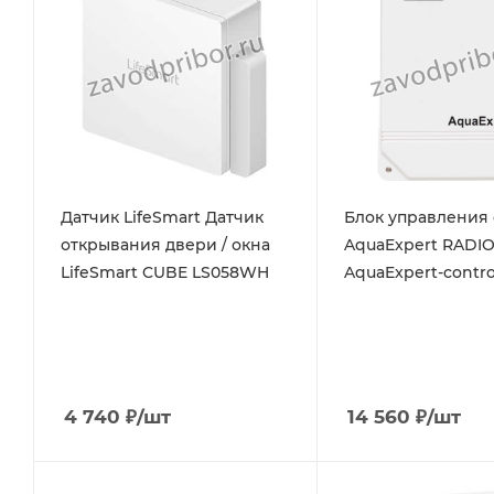
Датчик LifeSmart Датчик
Блок управления
открывания двери / окна
AquaExpert RADI
LifeSmart CUBE LS058WH
AquaExpert-contro
4 740
₽
/шт
14 560
₽
/шт