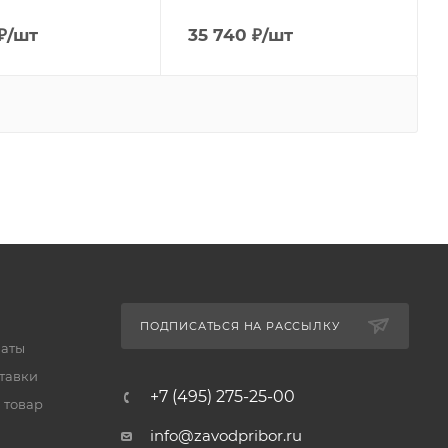
₽
/шт
35 740
₽
/шт
ПОДПИСАТЬСЯ НА РАССЫЛКУ
латы
тавки
+7 (495) 275-25-00
 товар
info@zavodpribor.ru