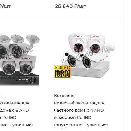
₽
/шт
26 640
₽
/шт
т
Комплект
блюдения для
видеонаблюдения для
 дома с 6 AHD
частного дома с 4 AHD
 FullHD
камерами FullHD
ние + уличные)
(внутренние + уличные)