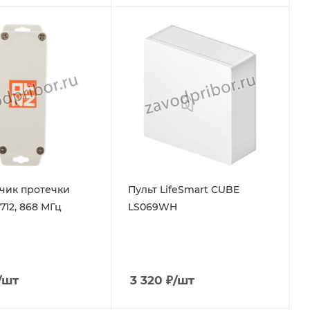
чик протечки
Пульт LifeSmart CUBE
712, 868 МГц
LS069WH
/шт
3 320
₽
/шт