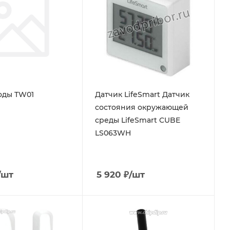
оды TW01
Датчик LifeSmart Датчик
состояния окружающей
среды LifeSmart CUBE
LS063WH
/шт
5 920
₽
/шт