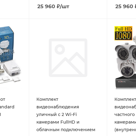
25 960
₽
/шт
25 960
от
Комплект
Комплек
andard
видеонаблюдения
видеона
1
уличный с 2 Wi-Fi
частного
камерами FullHD и
камерами
облачным подключением
(внутрен