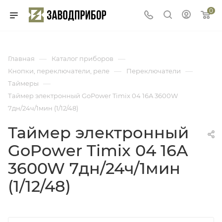
0
—
—
Главная
Каталог приборов
—
—
Кнопки, переключатели, реле
Переключатели
—
Таймеры
Таймер электронный GoPower Timix 04 16A 3600W
7дн/24ч/1мин (1/12/48)
Таймер электронный
GoPower Timix 04 16A
3600W 7дн/24ч/1мин
(1/12/48)