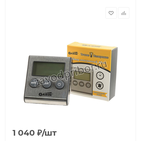
1 040
₽
/шт