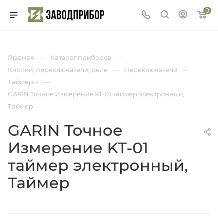
0
—
—
Главная
Каталог приборов
—
—
Кнопки, переключатели, реле
Переключатели
—
Таймеры
GARIN Точное Измерение KT-01 таймер электронный,
Таймер
GARIN Точное
Измерение KT-01
таймер электронный,
Таймер