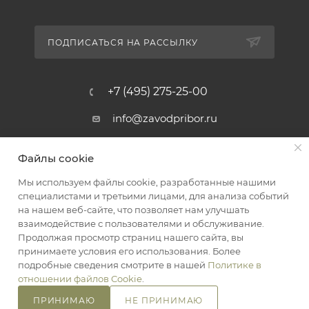
ПОДПИСАТЬСЯ НА РАССЫЛКУ
+7 (495) 275-25-00
info@zavodpribor.ru
г. Москва, проспект Мира 125
Файлы cookie
Мы используем файлы cookie, разработанные нашими
специалистами и третьими лицами, для анализа событий
2016-2026 © ЗаводПрибор - Измерительные приборы
на нашем веб-сайте, что позволяет нам улучшать
Оферта
взаимодействие с пользователями и обслуживание.
Конфиденциальность
Продолжая просмотр страниц нашего сайта, вы
принимаете условия его использования. Более
подробные сведения смотрите в нашей
Политике в
отношении файлов Cookie
.
ПРИНИМАЮ
НЕ ПРИНИМАЮ