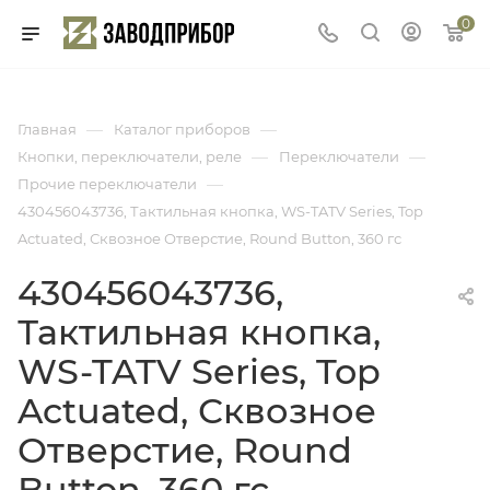
0
—
—
Главная
Каталог приборов
—
—
Кнопки, переключатели, реле
Переключатели
—
Прочие переключатели
430456043736, Тактильная кнопка, WS-TATV Series, Top
Actuated, Сквозное Отверстие, Round Button, 360 гс
430456043736,
Тактильная кнопка,
WS-TATV Series, Top
Actuated, Сквозное
Отверстие, Round
Button, 360 гс