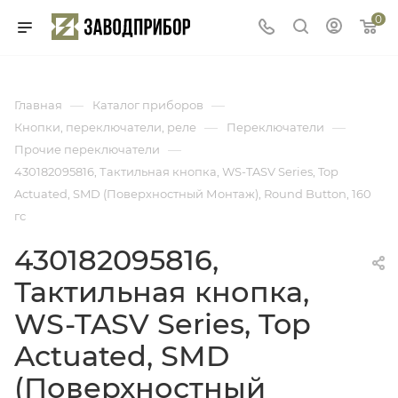
0
—
—
Главная
Каталог приборов
—
—
Кнопки, переключатели, реле
Переключатели
—
Прочие переключатели
430182095816, Тактильная кнопка, WS-TASV Series, Top
Actuated, SMD (Поверхностный Монтаж), Round Button, 160
гс
430182095816,
Тактильная кнопка,
WS-TASV Series, Top
Actuated, SMD
(Поверхностный