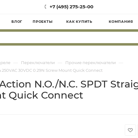
+7 (495) 275-25-00
БЛОГ
ПРОЕКТЫ
КАК КУПИТЬ
КОМПАНИЯ
—
—
—
 реле
Переключатели
Прочие переключатели
 5A 250VAC 30VDC 0.29N Screw Mount Quick Connect
Action N.O./N.C. SPDT Stra
t Quick Connect