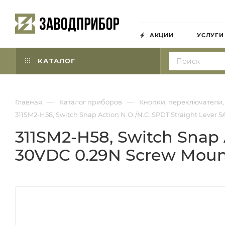
АКЦИИ
УСЛУГИ
КАТАЛОГ
—
—
Главная
Каталог приборов
Кнопки, переключатели,
311SM2-H58, Switch Snap Action N.O./N.C. SPDT Straight Lever
311SM2-H58, Switch Snap 
30VDC 0.29N Screw Moun