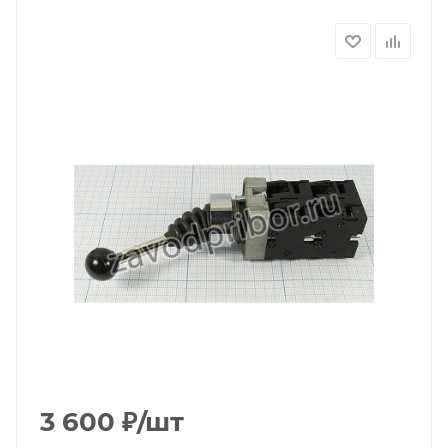
3 600
₽
/шт