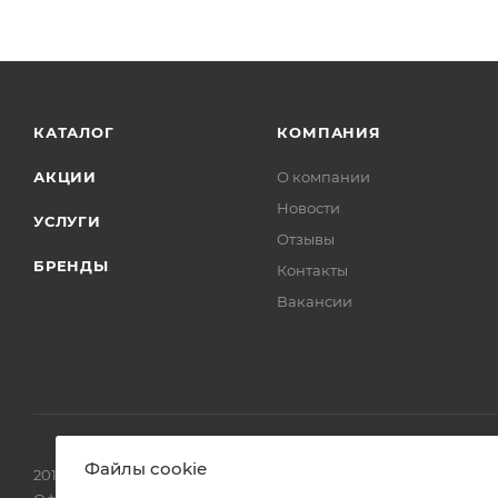
КАТАЛОГ
КОМПАНИЯ
АКЦИИ
О компании
Новости
УСЛУГИ
Отзывы
БРЕНДЫ
Контакты
Вакансии
Файлы cookie
2016-2026 © ЗаводПрибор - Измерительные приборы